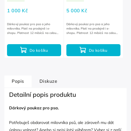
1 000 Kč
5 000 Kč
Dárkový poukaz pro psa a jeho
Dárkový poukaz pro psa a jeho
milovníka. Platí na prodejně i e-
milovníka. Platí na prodejně i e-
shopu. Platnost 12 měsíců na celou
shopu. Platnost 12 měsíců na celou
nabídku.
nabídku.
Do košíku
Do košíku
Popis
Diskuze
Detailní popis produktu
Dárkový poukaz pro psa.
Potřebuješ obdarovat milovníka psů, ale zároveň mu dát
úplnou volnost? Anebo si nejsi jistý výběrem? Vyber si z naší