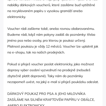
nabídky dárkových voucherů, které zasíláme buď vytištěné
na recyklovaném papíru s vysokou gramáží anebo
elektronicky.
Voucher rádi zašleme tobě, anebo rovnou obdarovanému.
Budeme rádi, když nám pokyny zadáš do poznámky: třeba
jméno psa nebo osoby, pro kterou je poukaz určený.
Platnost poukazu je vždy 12 měsíců. Voucher lze uplatnit jak
na e-shopu, tak na našich prodejnách.
Pokud si přeješ voucher poslat elektronicky, jako možnost
dopravy vyber osobní vyzvednutí na prodejně (nebudeš
zbytečně platit dopravné). Taky nám do poznámky
nezapomeň uvést, na jaký e-mail si přeješ poukázku odeslat.
DÁRKOVÝ POUKAZ PRO PSA A JEHO MILOVNÍKA
ZASÍLÁME NA SILNÉM KRAFTOVÉM PAPÍRU V OBÁLCE,
ANEBO ELEKTRONICKY