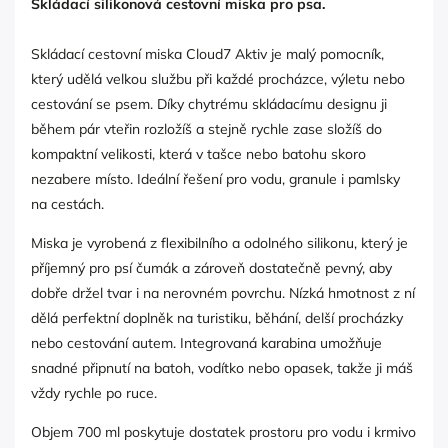
Skládací silikonová cestovní miska pro psa.
Skládací cestovní miska Cloud7 Aktiv je malý pomocník,
který udělá velkou službu při každé procházce, výletu nebo
cestování se psem. Díky chytrému skládacímu designu ji
během pár vteřin rozložíš a stejně rychle zase složíš do
kompaktní velikosti, která v tašce nebo batohu skoro
nezabere místo. Ideální řešení pro vodu, granule i pamlsky
na cestách.
Miska je vyrobená z flexibilního a odolného silikonu, který je
příjemný pro psí čumák a zároveň dostatečně pevný, aby
dobře držel tvar i na nerovném povrchu. Nízká hmotnost z ní
dělá perfektní doplněk na turistiku, běhání, delší procházky
nebo cestování autem. Integrovaná karabina umožňuje
snadné připnutí na batoh, vodítko nebo opasek, takže ji máš
vždy rychle po ruce.
Objem 700 ml poskytuje dostatek prostoru pro vodu i krmivo