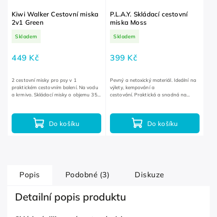
Kiwi Walker Cestovní miska
P.L.A.Y. Skládací cestovní
2v1 Green
miska Moss
Skladem
Skladem
449 Kč
399 Kč
2 cestovní misky pro psy v 1
Pevný a netoxický materiál. Ideální na
praktickém cestovním balení. Na vodu
výlety, kempování a
a krmivo. Skládací misky o objemu 350
cestování. Praktická a snadná na
ml. Lehké a snadno přenosné.
údržbu.
Do košíku
Do košíku
Popis
Podobné (3)
Diskuze
Detailní popis produktu