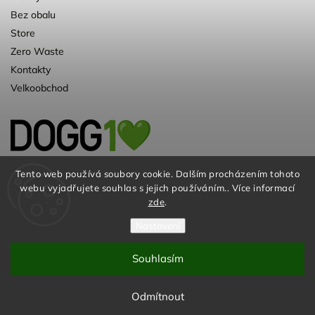
Bez obalu
Store
Zero Waste
Kontakty
Velkoobchod
Kvalitní a ♻️eko chovatelské potřeby pro
Tento web používá soubory cookie. Dalším procházením tohoto
webu vyjadřujete souhlas s jejich používáním.. Více informací
psy. Už 10 let
zde
.
Nastavení
Souhlasím
© DOGG.CZ s.r.o. 2026
Odmítnout
Vytvořil
Shoptet