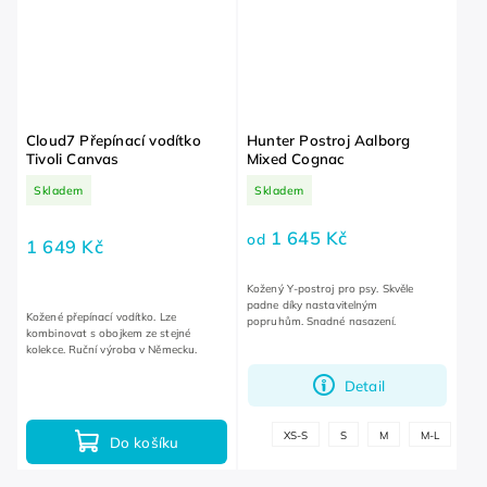
Cloud7 Přepínací vodítko
Hunter Postroj Aalborg
Tivoli Canvas
Mixed Cognac
Skladem
Skladem
1 645 Kč
od
1 649 Kč
Kožený Y-postroj pro psy. Skvěle
padne díky nastavitelným
Kožené přepínací vodítko. Lze
popruhům. Snadné nasazení.
kombinovat s obojkem ze stejné
kolekce. Ruční výroba v Německu.
Detail
+
XS-S
S
M
M-L
Do košíku
dalš