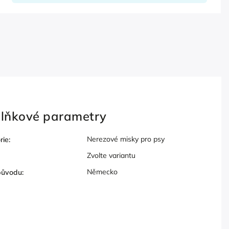
lňkové parametry
Nerezové misky pro psy
rie
:
Zvolte variantu
Německo
původu
: