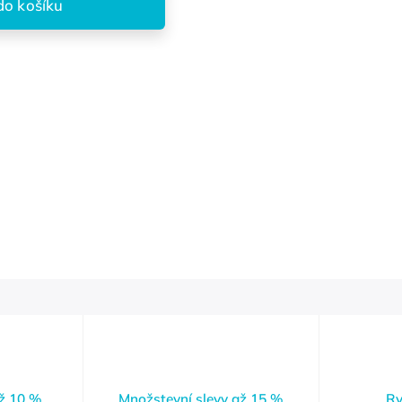
do košíku
až 10 %
Množstevní slevy až 15 %
Ry