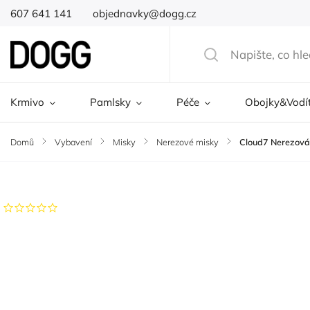
607 641 141
objednavky@dogg.cz
Krmivo
Pamlsky
Péče
Obojky&Vodí
Domů
/
Vybavení
/
Misky
/
Nerezové misky
/
Cloud7 Nerezová
Značka:
Cloud7
Neohodnoceno