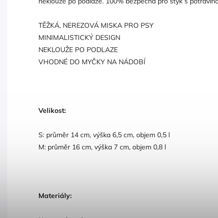
neklouže po podlaze. 100% bezpečná pro styk s potravinam
TĚŽKÁ, NEREZOVÁ MISKA PRO PSY
MINIMALISTICKÝ DESIGN
NEKLOUŽE PO PODLAZE
VHODNÉ DO MYČKY NA NÁDOBÍ
Velikost:
S: průměr 14 cm, výška 6,5 cm, objem 0,5 l
M: průměr 16 cm, výška 7 cm, objem 0,8 l
Materiály: