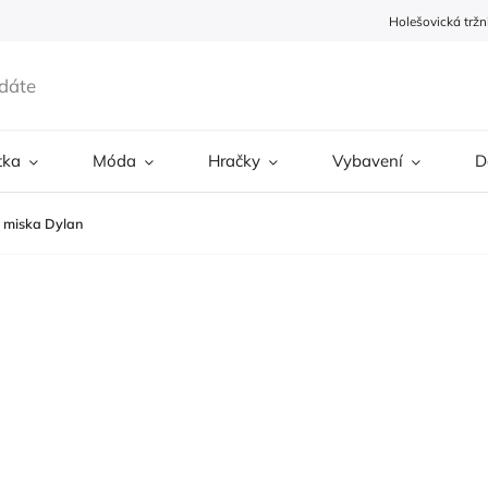
Holešovická tržn
tka
Móda
Hračky
Vybavení
D
 miska Dylan