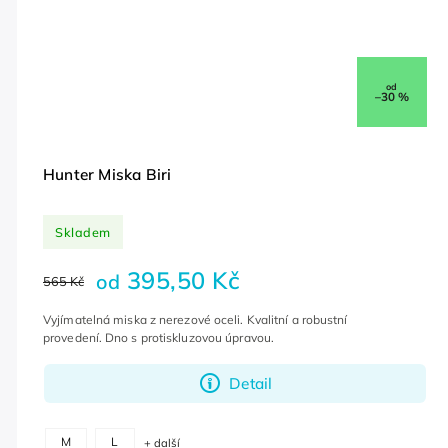
od
–30 %
Hunter Miska Biri
Skladem
395,50 Kč
od
565 Kč
Vyjímatelná miska z nerezové oceli. Kvalitní a robustní
provedení. Dno s protiskluzovou úpravou.
Detail
M
L
+ další