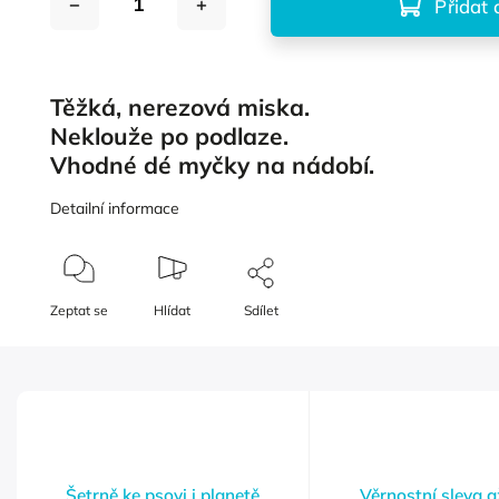
Přidat 
Těžká, nerezová miska.
Neklouže po podlaze.
Vhodné dé myčky na nádobí.
Detailní informace
Zeptat se
Hlídat
Sdílet
Šetrně ke psovi i planetě
Věrnostní sleva 