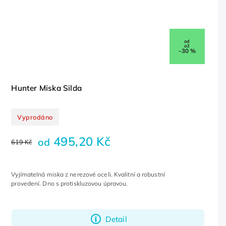
od
až
–30 %
Hunter Miska Silda
Vyprodáno
495,20 Kč
od
619 Kč
Vyjímatelná miska z nerezové oceli. Kvalitní a robustní
provedení. Dno s protiskluzovou úpravou.
Detail