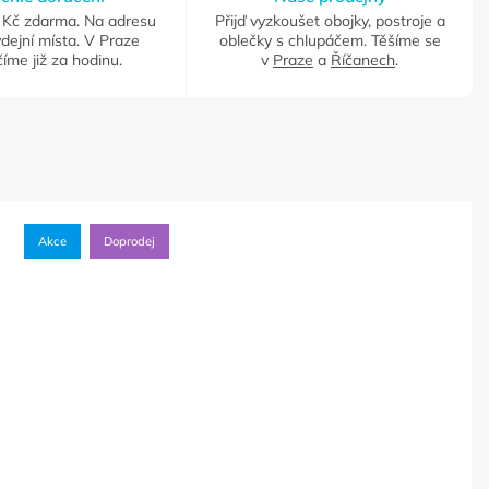
Kč zdarma. Na adresu
Přijď vyzkoušet obojky, postroje a
dejní místa. V Praze
oblečky s chlupáčem. Těšíme se
íme již za hodinu.
v
Praze
a
Říčanech
.
Akce
Doprodej