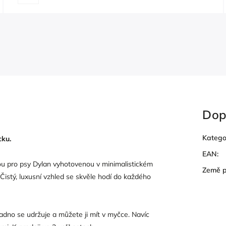
Dop
Katego
ku.
EAN
:
u pro psy Dylan vyhotovenou v minimalistickém
Země 
istý, luxusní vzhled se skvěle hodí do každého
dno se udržuje a můžete ji mít v myčce. Navíc