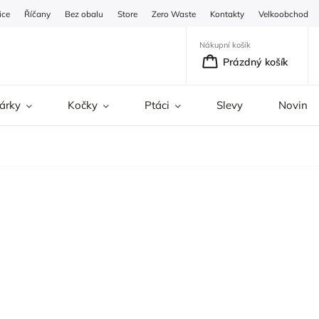
ice
Říčany
Bez obalu
Store
Zero Waste
Kontakty
Velkoobchod
Nákupní košík
Prázdný košík
árky
Kočky
Ptáci
Slevy
Novinky