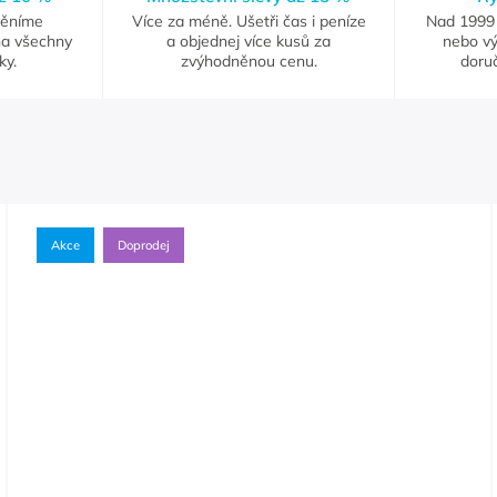
měníme
Více za méně. Ušetři čas i peníze
Nad 1999 
na všechny
a objednej více kusů za
nebo vý
ky.
zvýhodněnou cenu.
doruč
Akce
Doprodej