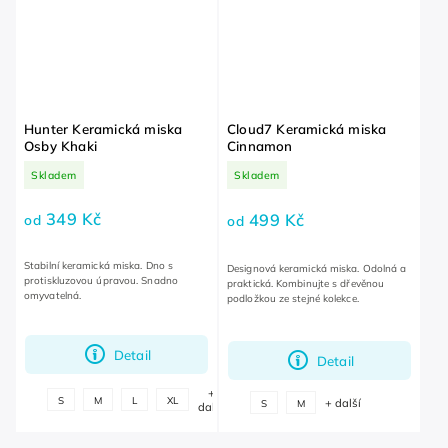
Hunter Keramická miska
Cloud7 Keramická miska
Osby Khaki
Cinnamon
Skladem
Skladem
349 Kč
499 Kč
od
od
Stabilní keramická miska. Dno s
Designová keramická miska. Odolná a
protiskluzovou úpravou. Snadno
praktická. Kombinujte s dřevěnou
omyvatelná.
podložkou ze stejné kolekce.
Detail
Detail
+
S
M
L
XL
+ další
S
M
další