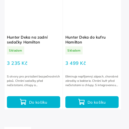
Hunter Deka na zadní
Hunter Deka do kufru
sedačky Hamilton
Hamilton
Skladem
Skladem
3 235 Kč
3 499 Kč
S otvory pro protažení bezpečnostních
Eliminuje nepříjemný zápach, chorobné
pásů. Chrání sedačky před
zárodky a bakterie. Chrání kufr před
nečistotami, chlupy a
nečistotami a chlupy. S integrovanou
poškrábáním. Rychlé a snadné
ochranou nárazníku.
nasazení a sejmutí.
Do košíku
Do košíku