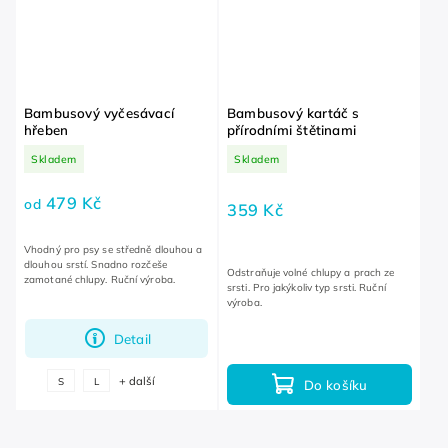
Bambusový vyčesávací
Bambusový kartáč s
hřeben
přírodními štětinami
Skladem
Skladem
479 Kč
od
359 Kč
Vhodný pro psy se středně dlouhou a
dlouhou srstí. Snadno rozčeše
Odstraňuje volné chlupy a prach ze
zamotané chlupy. Ruční výroba.
srsti. Pro jakýkoliv typ srsti. Ruční
výroba.
Detail
+ další
S
L
Do košíku