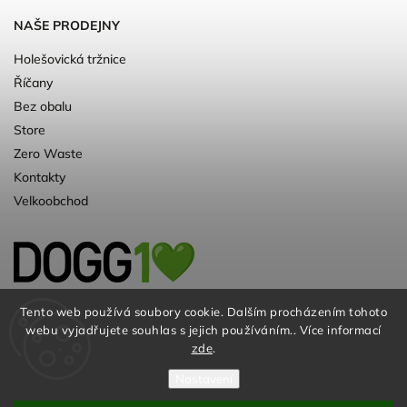
NAŠE PRODEJNY
Holešovická tržnice
Říčany
Bez obalu
Store
Zero Waste
Kontakty
Velkoobchod
Kvalitní a ♻️eko chovatelské potřeby pro
Tento web používá soubory cookie. Dalším procházením tohoto
webu vyjadřujete souhlas s jejich používáním.. Více informací
psy. Už 10 let
zde
.
Nastavení