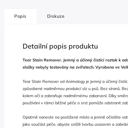
Popis
Diskuze
Detailní popis produktu
Tear Stain Remover. Jemný a účinný čistící roztok k od
složky nebyly testovány na zvířatech. Vyrobeno ve Velk
Tear Stain Remover od Animology je jemný a účinný čistící
způsobené nadměrnou produkcí slz u psů. Bez síranů. Be
kolem očí a zabraňuje nadměrnému zabarvení. Díky směro
používání v rámci běžné péče o srst pomůže odstranit zaba
Opatrně naneste na postižené místo a jemně očistěte va
jako součást péče, abyste snížili tvorbu usazenin a zabr