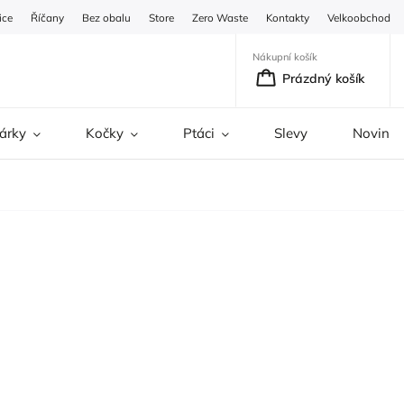
ice
Říčany
Bez obalu
Store
Zero Waste
Kontakty
Velkoobchod
Nákupní košík
Prázdný košík
árky
Kočky
Ptáci
Slevy
Novinky