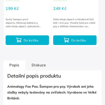
199 Kč
249 Kč
Suchý šampon proti
Odstraňuje zápach a hloubkově čistí
zápachu. Eliminuje bakterie a
kůži i srst psa. Vhodný také pro citlivé
odstraňuje zápach. Jednoduše
psy a štěňata. Netestováno na
nastříkej na srst. Bez vody a stresu.
zvířatech.
Do košíku
Do košíku
Popis
Diskuze
Detailní popis produktu
Animology Fox Poo. Šampon pro psy. Výrobek ani jeho
složky nebyly testovány na zvířatech. Vyrobeno ve Velké
Británii.