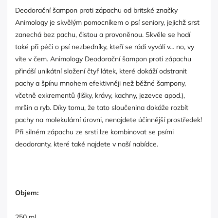
Deodorační šampon proti zápachu od britské značky
Animology je skvělým pomocníkem o psí seniory, jejichž srst
zanechá bez pachu, čistou a provoněnou. Skvěle se hodí
také při péči o psí nezbedníky, kteří se rádi vyválí v... no, vy
víte v čem. Animology Deodorační šampon proti zápachu
přináší unikátní složení čtyř látek, které dokáží odstranit
pachy a špínu mnohem efektivněji než běžné šampony,
včetně exkrementů (lišky, krávy, kachny, jezevce apod.),
mršin a ryb. Díky tomu, že tato sloučenina dokáže rozbít
pachy na molekulární úrovni, nenajdete účinnější prostředek!
Při silném zápachu ze srsti lze kombinovat se psími
deodoranty, které také najdete v naší nabídce.
Objem:
250 ml