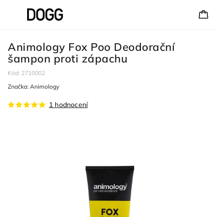
Animology Fox Poo Deodorační
šampon proti zápachu
Kód:
2710002
Značka:
Animology
1 hodnocení