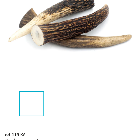
od
119 Kč