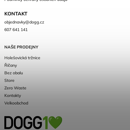
KONTAKT
objednavky
@
dogg.cz
607 641 141
NAŠE PRODEJNY
Holešovická tržnice
Říčany
Bez obalu
Store
Zero Waste
Kontakty
Velkoobchod