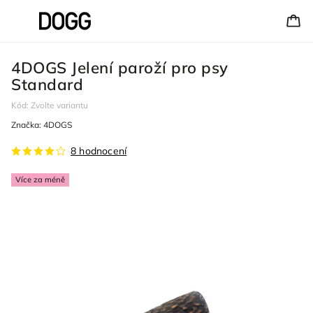
4DOGS Jelení paroží pro psy
Standard
Kód:
Zvolte variantu
Značka:
4DOGS
8 hodnocení
Více za méně