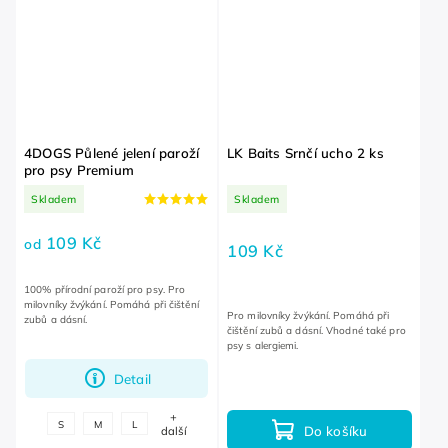
4DOGS Půlené jelení paroží
LK Baits Srnčí ucho 2 ks
pro psy Premium
Skladem
Skladem
109 Kč
od
109 Kč
100% přírodní paroží pro psy. Pro
milovníky žvýkání. Pomáhá při čištění
Pro milovníky žvýkání. Pomáhá při
zubů a dásní.
čištění zubů a dásní. Vhodné také pro
psy s alergiemi.
Detail
+
S
M
L
Do košíku
další