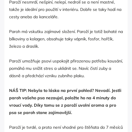
Paroží nesmrdí, nešpiní, nelepí, nedrolí se a není mastné,
takže je ideální pro použití v interiéru. Dobře se taky hodí na
cesty anebo do kanceláře.
Paroh má vskutku zajímavé složení. Paroží je totiž bohaté na
bílkoviny a kolagen, obsahuje taky vápník, fosfor, hořčík,
železo a draslík.
Paroží umožňuje psovi uspokojit přirozenou potřebu kousání,
pomáhá mu snížit stres a uklidnit se. Navíc čistí zuby a
dásně a předchází vzniku zubního plaku.
NÁŠ TIP: Nebyla to láska na první pohled? Nevadí. Jestli
paroh vašeho psa nezaujal, položte ho na 4 minuty do
vroucí vody. Díky tomu se z paroží uvolní aroma a pro
psa se paroh stane zajímavější.
Paroží je tvrdé, a proto není vhodné pro štěňata do 7 měsíců